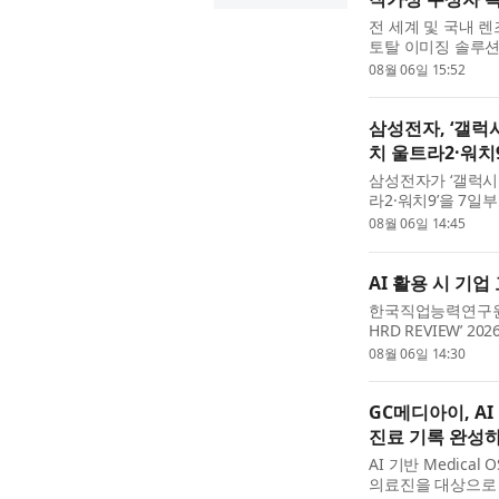
전 세계 및 국내 
토탈 이미징 솔루션 
오는 8월 18일(화
08월 06일 15:52
여해 ‘캐논 미래작가전 Hu
삼성전자, ‘갤럭시
치 울트라2·워치
삼성전자가 ‘갤럭시 
라2·워치9’을 7일
울트라·폴드8·플립8
08월 06일 14:45
사전 판매에서 갤럭시
AI 활용 시 기업
한국직업능력연구원(원
HRD REVIEW’ 
를 줄이는가 - ‘기
08월 06일 14:30
AI 활용 전후 기업의
GC메디아이, AI
진료 기록 완성하
AI 기반 Medica
의료진을 대상으로 A