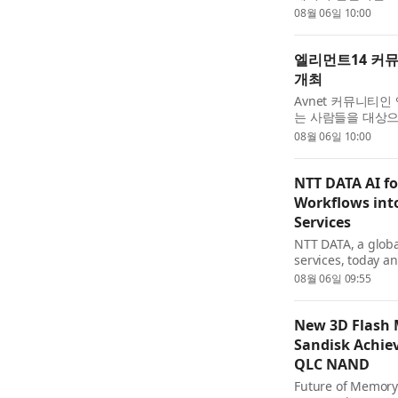
무 자동화 및 기업 
08월 06일 10:00
무협약을 체결했다고 
엘리먼트14 커뮤
개최
Avnet 커뮤니티인
는 사람들을 대상으
을 위한 혁신적인 
08월 06일 10:00
헬스케어 설계 챌린
NTT DATA AI f
Workflows int
Services
NTT DATA, a globa
services, today a
native agentic so
08월 06일 09:55
workflows into gov
New 3D Flash 
Sandisk Achiev
QLC NAND
Future of Memory 