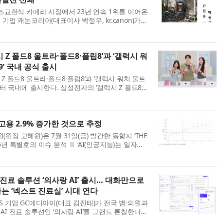
렌즈교환식 카메라 시장에서 23년 연속 1위를 이어온
기업 캐논코리아(대표이사 박정우, kr.canon)가
)까지 열리는 ‘2026 부산국제사진제’의 후원사로 참
manity: Endless Narratives’ ...
 Z 폴드8 울트라·폴드8·플립8’과 ‘갤럭시 워
9’ 국내 공식 출시
Z 폴드8 울트라·폴드8·플립8’과 ‘갤럭시 워치 울트
부터 국내에 출시한다. 삼성전자의 ‘갤럭시 Z 폴드8
’은 지난달 28일부터 8월 3일까지 7일간 진행된
 스마트폰 최고 기록인 144만 대 판...
 고용 2.9% 증가한 것으로 추정
장 고혜원)은 7월 31일(금) 발간한 동향지 ‘THE
2026년 특별호의 이슈 분석 Ⅱ ‘AI(인공지능)는 일자리
업활동조사’ 패널로 본 AI 활용의 고용 효과’를 통해
 고용 변화를 분석했다. ※ 이번 분...
 진료 솔루션 ‘의사랑 AI’ 출시… 대화만으로
는 ‘넥스트 진료실’ 시대 연다
l OS 기업 GC메디아이(대표 김진태)가 전국 병·의원과
I 진료 솔루션인 ‘의사랑 AI’를 그랜드 론칭한다고