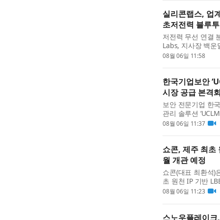
실리콘랩스, 업
초저전력 블루투스 L
저전력 무선 연결 분
Labs, 지사장 백운
LE(Bluetooth® 
08월 06일 11:58
업계 최고 수준의 전
한국기업보안 ‘U
시장 공급 본격
보안 전문기업 한국기
관리 솔루션 ‘UCLM(U-
디지털서비스몰에 
08월 06일 11:37
은 조달청 디지털서비
쇼콘, 제주 최초 원
월 개관 예정
쇼콘(대표 최환석)
초 원천 IP 기반 L
혔다. ‘백록의 숲’
08월 06일 11:23
HMD를 착용한 채 
스노우플레이크,