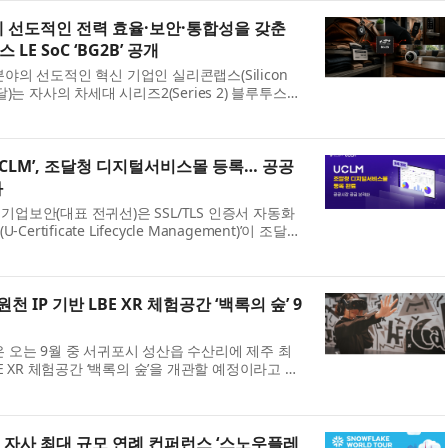
계 선도적인 전력 효율·보안·통합성을 갖춘
E SoC ‘BG2B’ 공개
야의 선도적인 혁신 기업인 실리콘랩스(Silicon
달)는 자사의 차세대 시리즈2(Series 2) 블루투스
Low Energy) 무선 SoC인 ‘BG2B’를 발표했다. BG2B는
력 효율, 보안 및 통합성을 제공함으로...
CLM’, 조달청 디지털서비스몰 등록… 공공
화
업보안(대표 전귀선)은 SSL/TLS 인증서 자동화
Certificate Lifecycle Management)’이 조달청
공식 등록됐다고 밝혔다. 이번 등록으로 공공기관
스몰을 통해 UCLM을 보다 간편한 조달 ...
천 IP 기반 LBE XR 체험공간 ‘백록의 숲’ 9
은 오는 9월 중 서귀포시 성산읍 수산리에 제주 최
BE XR 체험공간 ‘백록의 숲’을 개관할 예정이라고 밝
은 관람객이 전시를 바라보는 데 머무르지 않고, VR
실제 공간을 걸으며 이야기와 미션에 ...
 자사 최대 규모 연례 컨퍼런스 ‘스노우플레