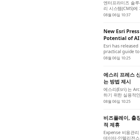
엔터프라이즈 솔루션
리 시스템(CMS)에 
Editor’를 공급했
08월 06일 10:37
웹 콘텐츠 작성 및 
New Esri Pres
Potential of A
Esri has released
practical guide to
(GeoAI) using Arc
08월 06일 10:25
and data scientis
에스리 프레스 신
는 방법 제시
에스리(Esri) 는 
하기 위한 실용적인
(Exploring GeoA
08월 06일 10:25
분석가, 데이터 과학
비즈플레이, 출장
적 제휴
Expense 비용관리
데이터-인텔리전스 기