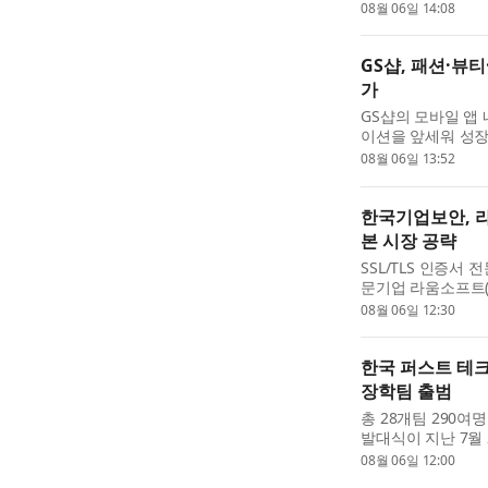
6일 밝혔다. ‘의사랑
08월 06일 14:08
내 시장 점유율 1위 
GS샵, 패션·뷰티
가
GS샵의 모바일 앱
이션을 앞세워 성장하
Now(나우)’를 열었
08월 06일 13:52
전문관 ‘맛있는 발견
한국기업보안, 
본 시장 공략
SSL/TLS 인증서
문기업 라움소프트(
화 솔루션 ‘UCLM
08월 06일 12:30
체결했다고 밝혔다.
한국 퍼스트 테크 
장학팀 출범
총 28개팀 290여명
발대식이 지난 7월
황리에 진행됐다. 
08월 06일 12:00
산업의 공정 제어 및