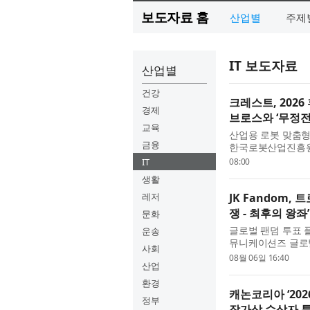
보도자료 홈
산업별
주제
IT 보도자료
산업별
건강
크레스트, 202
경제
브로스와 ‘무정전
교육
산업용 로봇 맞춤형
금융
한국로봇산업진흥원 
부품 실증형)’의 
IT
08:00
부품 실증사업은 시
생활
레저
JK Fandom,
쟁 - 최후의 왕좌
문화
글로벌 팬덤 투표 플
운송
뮤니케이션즈 글로벌
사회
는 토너먼트 투표 ‘트롯
08월 06일 16:40
산업
THRONE)’를 개최
환경
캐논코리아 ‘20
정부
작가상 수상자 