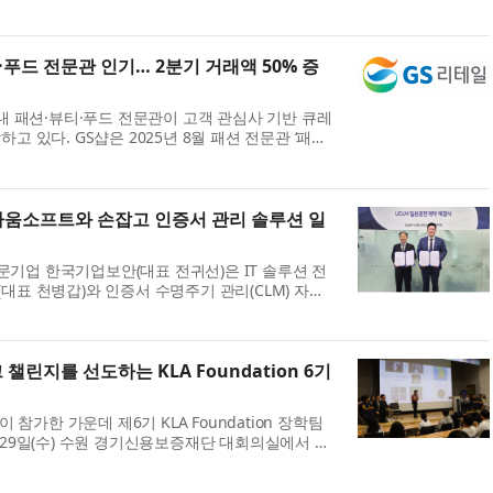
 AI’는 ‘시작, 넥스트 진료실’이라는 슬로건 아래, 국
전자차트(EMR) ‘의사랑’의 노...
·푸드 전문관 인기… 2분기 거래액 50% 증
 내 패션·뷰티·푸드 전문관이 고객 관심사 기반 큐레
고 있다. GS샵은 2025년 8월 패션 전문관 ‘패션
다. 이어 11월에는 뷰티 전문관 ‘뷰티#(샵)’과 식품
’을 추가로 열며 3개 전문관 체제를...
라움소프트와 손잡고 인증서 관리 솔루션 일
 전문기업 한국기업보안(대표 전귀선)은 IT 솔루션 전
대표 천병갑)와 인증서 수명주기 관리(CLM) 자동
’의 일본 시장 진출을 위한 전략적 업무협약(MOU)을
 양사는 한국기업보안의 인증서 관리 기...
챌린지를 선도하는 KLA Foundation 6기
이 참가한 가운데 제6기 KLA Foundation 장학팀
 29일(수) 수원 경기신용보증재단 대회의실에서 성
올해 창사 50주년을 맞이한 KLA는 반도체와 전자
 지원 솔루션 분야의 세계적인 선두 주자...