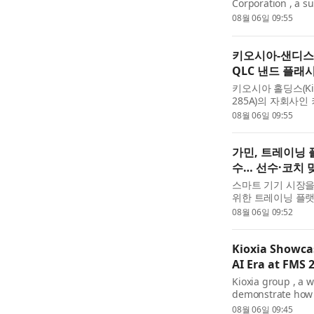
Corporation , a s
(TOKYO: 285A) an
08월 06일 09:55
unveiled their ne
memory techno...
키오시아-샌디스크
QLC 낸드 플래
키오시아 홀딩스(Kiox
285A)의 자회사인 키
(Sandisk Corp
08월 06일 09:55
콘퍼런스(Future of 
차세대 ...
가민, 트레이닝 
수… 선수·코치 
스마트 기기 시장을
위한 트레이닝 플랫폼 
익(TrainHeroi
08월 06일 09:52
생태계 전반에 새로운
Kioxia Showcas
AI Era at FMS 
Kioxia group , a w
demonstrate how 
including the KI
08월 06일 09:45