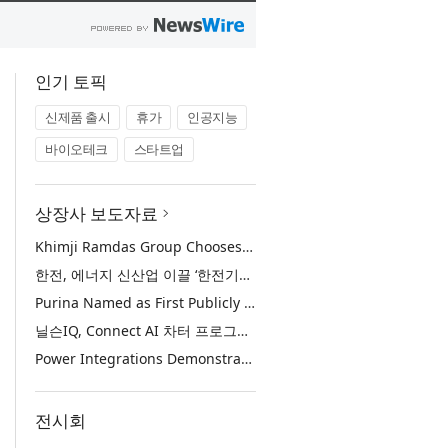
인기 토픽
신제품 출시
휴가
인공지능
바이오테크
스타트업
상장사 보도자료
Khimji Ramdas Group Chooses Rimini Street to Reduce SAP Support Costs, Protect 700+ Customizations and Reinvest Savings in Innovation
한전, 에너지 신산업 이끌 ‘한전기술지주’ 공식 출범
Purina Named as First Publicly Announced NIQ ConnectAI Charter Client
닐슨IQ, Connect AI 차터 프로그램 최초 고객사 ‘퓨리나’ 선정
Power Integrations Demonstrates World’s First 2200 V GaN Technology for Next-Era High-Voltage Power Systems
전시회