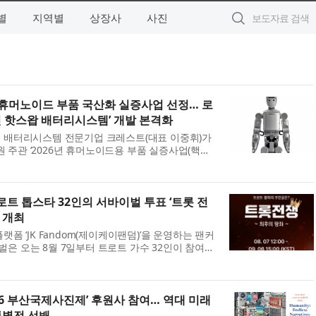
별
지역별
상장사
사진
6 휴머노이드 부품 국산화 실증사업 선정… 로
 핫스왑 배터리시스템’ 개발 본격화
 배터리시스템 전문기업 크레스트(대표 이중휘)가
주관 ‘2026년 휴머노이드용 부품 실증사업(핵심
주관기관으로 최종 선정됐다고 밝혔다. 휴머노이드용
장형성 초기 단계인 휴머노이드 로봇...
 트로트 톱스타 32인의 서바이벌 투표 ‘트롯 전
’ 개최
랫폼 ‘JK Fandom(제이케이팬덤)’을 운영하는 팬커
은 오는 8월 7일부터 트로트 가수 32인이 참여하
 전쟁 - 최후의 왕좌(TROT WAR : THE LAST
한다고 밝혔다. 이번 캠페인에는 김용빈, 손...
26 부산국제사진제’ 후원사 참여… 역대 미래
특별전 선봬