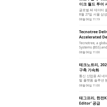
이크 월드 투어 
글로벌 AI 데이터 
8월 27일 서울 
컨퍼런스인 ‘스노우플레
08월 06일 11:19
울’을 개최한다. ‘스
Tecnotree Deli
Accelerated 
Tecnotree, a globa
Systems (BSS) and 
telecommunication
08월 06일 11:00
results for the fi
acros...
테크노트리, 20
구축 가속화
통신 산업용 AI 네
털 플랫폼 솔루션 분
나스닥 헬싱키: TE
08월 06일 11:00
노트리는 모든 주요
태그프리, 한전KPS
Editor’ 공급