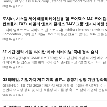
Family Entry-Class M4V Group , standard microcontrollers[1] feat
Cortex®-M4 core with a floating-point unit (FPU), that enhance sec
08월 07일 11:30
managem...
도시바, 시스템 제어 애플리케이션용 ‘암 코어텍스-M4’ 코어 
컨트롤러 TXZ+ 패밀리 엔트리 클래스 ‘M4V 그룹’ 엔지니어링
도시바 일렉트로닉 디바이스 앤 스토리지(Toshiba Electronic Devices & 
Corporation , 이하 도시바)는 TXZ+™ 제품군 엔트리 클래스 M4V 그룹
품은 부동소수점 장치(FPU)를 갖춘 암 코어텍스-M4(Arm® Cortex®-M4
08월 07일 11:30
디...
SF 기갑 전략 게임 ‘타이탄 러쉬: 서바이벌’ 국내 정식 출시
엔조이게임(ENJOY GAME LIMITED)은 SF 기갑 전략 게임 ‘타이탄 러쉬
레이와 애플 앱스토어를 통해 국내 정식 출시했다고 7일 밝혔다. ‘타이탄 
전용 기갑 제작과 직접 조종, 미녀 지휘관 모집, 피난처 운영 등을 결합한 SF
08월 07일 11:30
GS리테일, 기업가치 제고 계획 발표… 중장기 성장 기반 강화
GS리테일이 8월 7일 ‘2026 기업가치 제고 계획’을 수립해 공시했다. 이
본연의 수익성 강화 및 자산 효율성 제고를 양 축으로 삼아 기업의 본질
주주환원 정책을 강화한다는 것이 핵심이다. 세부적으로 수익성 강화를 위한
08월 07일 11:21