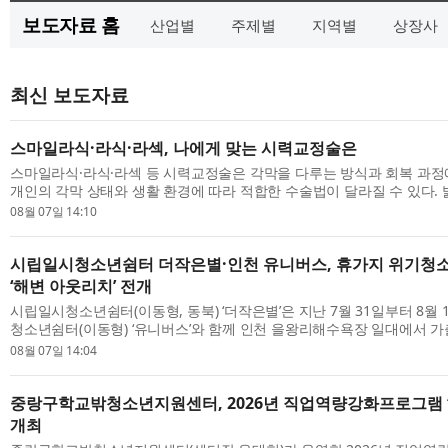
보도자료 홈
산업별
주제별
지역별
상장사
최신 보도자료
스마일라식·라식·라섹, 나에게 맞는 시력교정술은
스마일라식·라식·라섹 등 시력교정술은 각막을 다루는 방식과 회복 과정
개인의 각막 상태와 생활 환경에 따라 적합한 수술법이 달라질 수 있다.
점 박세광 원장이 시력교정술을 고민하는 사람들을 위해 세 수술법의 차이에
08월 07일 14:10
시립일시청소년쉼터 더작은별·인천 유니버스, 휴가지 위기청소
‘해변 아웃리치’ 전개
시립일시청소년쉼터(이동형, 동북) ‘더작은별’은 지난 7월 31일부터 8월
청소년쉼터(이동형) ‘유니버스’와 함께 인천 을왕리해수욕장 일대에서 
터 인식 개선을 위한 기관 연합 ‘해변 아웃리치’를 진행했다. ‘더작은별’과 ‘유
08월 07일 14:04
중랑구학교밖청소년지원센터, 2026년 직업역량강화프로그램 ‘
개최