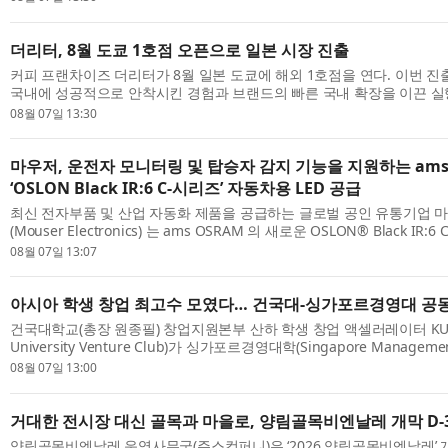
더리터, 8월 도쿄 1호점 오픈으로 일본 시장 진출
커피 프랜차이즈 더리터가 8월 일본 도쿄에 해외 1호점을 연다. 이번 
국내에 성공적으로 안착시킨 경험과 브랜드의 빠른 국내 확장을 이끈 실
이 직접 주도한다는 점에서 주목된다. ◇ ‘일본 브랜드를 한국에, 이번엔 한
08월 07일 13:30
마우저, 운전자 모니터링 및 탑승자 감지 기능을 지원하는 ams
‘OSLON Black IR:6 C-시리즈’ 자동차용 LED 공급
최신 전자부품 및 산업 자동화 제품을 공급하는 글로벌 공인 유통기업 
(Mouser Electronics) 는 ams OSRAM 의 새로운 OSLON® Black IR
한다고 밝혔다. OSLON Black IR:6 LED 는 운전자 및 탑승자 모니터링과 
08월 07일 13:07
아시아 학생 창업 최고수 모였다… 건국대-싱가포르경영대 공동
건국대학교(총장 원종필) 창업지원본부 산하 학생 창업 액셀러레이터 KUVC
University Venture Club)가 싱가포르경영대학(Singapore Management
SMU) 스타트업 학회 ‘Start-up Society’와 공동 개최한 ‘2026 KU-SM
08월 07일 13:00
난 ...
거대한 전시장 대신 골목과 마을로, 양림골목비엔날레 개막 D-
양림골목비엔날레 운영사무국(쥬스컴퍼니)은 ‘2026 양림골목비엔날레’ 