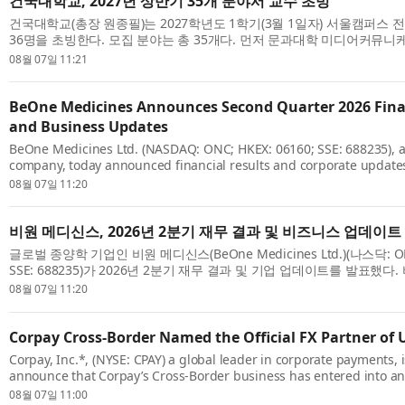
건국대학교, 2027년 상반기 35개 분야서 교수 초빙
건국대학교(총장 원종필)는 2027학년도 1학기(3월 1일자) 서울캠퍼스 
36명을 초빙한다. 모집 분야는 총 35개다. 먼저 문과대학 미디어커뮤
지능커뮤니케이션/저널리즘 분야 신임 교원을 초빙하며, 문화콘텐츠학과에서
08월 07일 11:21
BeOne Medicines Announces Second Quarter 2026 Finan
and Business Updates
BeOne Medicines Ltd. (NASDAQ: ONC; HKEX: 06160; SSE: 688235), a
company, today announced financial results and corporate update
quarter of 2026. John V. Oyler, Co-Founder, Chairman, and CEO, BeO
08월 07일 11:20
str...
비원 메디신스, 2026년 2분기 재무 결과 및 비즈니스 업데이트
글로벌 종양학 기업인 비원 메디신스(BeOne Medicines Ltd.)(나스닥: ONC;
SSE: 688235)가 2026년 2분기 재무 결과 및 기업 업데이트를 발표했
겸 회장 겸 CEO인 존 V. 오일러(John V. Oyler)는 “이번 2분기 강력한 실
08월 07일 11:20
Corpay Cross-Border Named the Official FX Partner of 
Corpay, Inc.*, (NYSE: CPAY) a global leader in corporate payments, 
announce that Corpay’s Cross-Border business has entered into a
Ultimate Sevens, a new global rugby sevens championship backed 
08월 07일 11:00