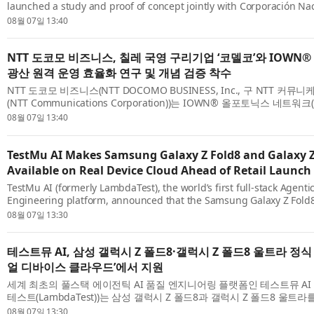
launched a study and proof of concept jointly with Corporación Na
Chile (CODELCO) to progress remote operations at CODELCO’s cop
08월 07일 13:40
IOWN® All...
NTT 도코모 비즈니스, 칠레 국영 구리기업 ‘코델코’와 IOWN®
광산 원격 운영 효율화 연구 및 개념 검증 착수
NTT 도코모 비즈니스(NTT DOCOMO BUSINESS, Inc., 구 NTT 커
(NTT Communications Corporation))는 IOWN® 올포토닉스 네트워크(Al
Network, APN)를 활용해 ‘코델코’의 구리광산 원격 운영을 고도화하기
08월 07일 13:40
공사(Corp...
TestMu AI Makes Samsung Galaxy Z Fold8 and Galaxy Z
Available on Real Device Cloud Ahead of Retail Launch
TestMu AI (formerly LambdaTest), the world’s first full-stack Agentic
Engineering platform, announced that the Samsung Galaxy Z Fold8
Fold8 Ultra are now available for testing on its Real Device Cloud . 
08월 07일 13:30
unveil...
테스트뮤 AI, 삼성 갤럭시 Z 폴드8·갤럭시 Z 폴드8 울트라 정식
얼 디바이스 클라우드’에서 지원
세계 최초의 풀스택 에이전틱 AI 품질 엔지니어링 플랫폼인 테스트뮤 AI (Te
테스트(LambdaTest))는 삼성 갤럭시 Z 폴드8과 갤럭시 Z 폴드8 울트
이스 클라우드(Real Device Cloud) 에서 테스트할 수 있게 됐다고 발표했다
08월 07일 13:30