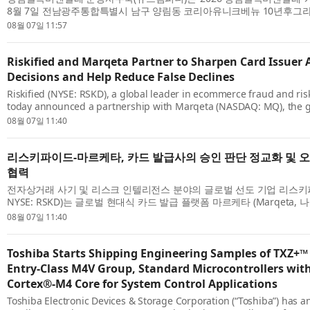
8월 7일 전남광주통합특별시 남구 양림동 코리아유니크베뉴 10년후그
비엔날레 개막 D-30 총회’를 개최하고 축제 준비를 본격화했다. 추진·기획위
08월 07일 11:57
Riskified and Marqeta Partner to Sharpen Card Issuer 
Decisions and Help Reduce False Declines
Riskified (NYSE: RSKD), a global leader in ecommerce fraud and risk
today announced a partnership with Marqeta (NASDAQ: MQ), the 
issuing platform, to give card issuers on Marqeta’s platform access to
08월 07일 11:40
리스키파이드-마르케타, 카드 발급사의 승인 판단 정교화 및 
협력
전자상거래 사기 및 리스크 인텔리전스 분야의 글로벌 선도 기업 리스키파이드 
NYSE: RSKD)는 글로벌 현대식 카드 발급 플랫폼 마르케타 (Marqeta, 
십을 체결했다고 발표했다. 이번 협력을 통해 마르케타 플랫폼을 이용하는 
08월 07일 11:40
Toshiba Starts Shipping Engineering Samples of TXZ+™
Entry‑Class M4V Group, Standard Microcontrollers wi
Cortex®‑M4 Core for System Control Applications
Toshiba Electronic Devices & Storage Corporation (“Toshiba”) has