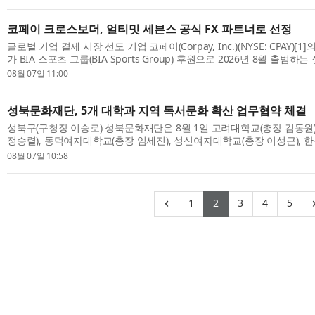
Group lau...
코페이 크로스보더, 얼티밋 세븐스 공식 FX 파트너로 선정
글로벌 기업 결제 시장 선도 기업 코페이(Corpay, Inc.)(NYSE: CPAY)
가 BIA 스포츠 그룹(BIA Sports Group) 후원으로 2026년 8월 출범하
븐스 챔피언십인 ‘얼티밋 세븐스(Ultimate Sevens)’와 계약을 체결했다. 이
08월 07일 11:00
성북문화재단, 5개 대학과 지역 독서문화 확산 업무협약 체결
성북구(구청장 이승로) 성북문화재단은 8월 1일 고려대학교(총장 김동원
정승렬), 동덕여자대학교(총장 임세진), 성신여자대학교(총장 이성근), 
원)와 지역 독서문화 확산을 위한 협력 사업에 대해 업무협약을 체결했다. 
08월 07일 10:58
(current)
(current)
(current)
(curren
(cu
‹
1
2
3
4
5