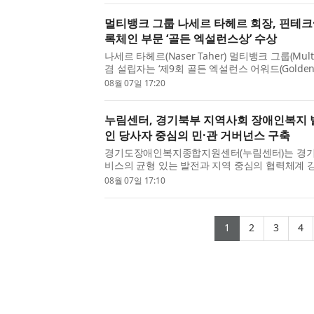
멀티뱅크 그룹 나세르 타헤르 회장, 핀테크
록체인 부문 ‘골든 엑설런스상’ 수상
나세르 타헤르(Naser Taher) 멀티뱅크 그룹(Multi
겸 설립자는 ‘제9회 골든 엑설런스 어워드(Golden E
Awards) 2026’에서 핀테크·디지털 자산·블록체
08월 07일 17:20
상(Golden Excellence Award for FinTech, Digita
누림센터, 경기북부 지역사회 장애인복지 
인 당사자 중심의 민·관 거버넌스 구축
경기도장애인복지종합지원센터(누림센터)는 경
비스의 균형 있는 발전과 지역 중심의 협력체계 강
기도 북부 장애인복지서비스 발전 협의체’(이하 협
08월 07일 17:10
이번 제2기 협의체는 장애 당사자 위원의 참여를 
(current)
(current)
(curr
(
1
2
3
4