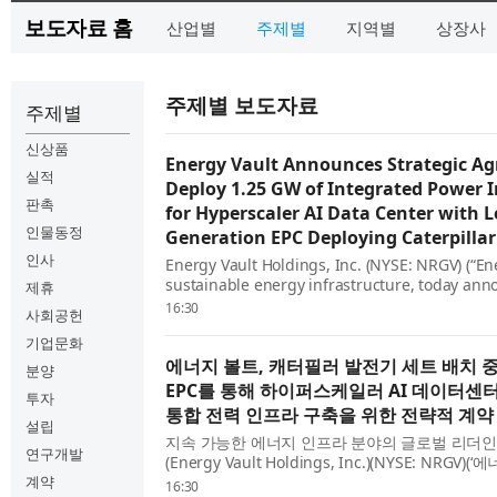
보도자료 홈
산업별
주제별
지역별
상장사
주제별 보도자료
주제별
신상품
Energy Vault Announces Strategic A
실적
Deploy 1.25 GW of Integrated Power I
판촉
for Hyperscaler AI Data Center with 
인물동정
Generation EPC Deploying Caterpilla
인사
Energy Vault Holdings, Inc. (NYSE: NRGV) (“Ene
sustainable energy infrastructure, today anno
제휴
commercial agreement under which Energy Vau
16:30
사회공헌
systems ...
기업문화
에너지 볼트, 캐터필러 발전기 세트 배치 
분양
EPC를 통해 하이퍼스케일러 AI 데이터센터를
투자
통합 전력 인프라 구축을 위한 전략적 계약
설립
지속 가능한 에너지 인프라 분야의 글로벌 리더인
연구개발
(Energy Vault Holdings, Inc.)(NYSE: NRGV
계약
이퍼스케일러 AI 데이터센터를 위한 총 1.25기가
16:30