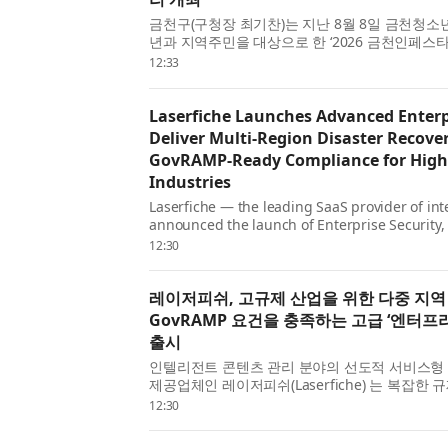
금천구(구청장 최기찬)는 지난 8월 8일 금천청
년과 지역주민을 대상으로 한 ‘2026 금천인페스타 
세계여행은 처음이지?’를 성황리에 개최했다고 밝
12:33
청소년과 지역주민이 평소 접하기 어려운 다양한 세
Laserfiche Launches Advanced Enterpr
Deliver Multi-Region Disaster Recove
GovRAMP-Ready Compliance for High
Industries
Laserfiche — the leading SaaS provider of i
announced the launch of Enterprise Security, 
enhancements designed for organizations na
12:30
environments. Enterpr...
레이저피쉬, 고규제 산업을 위한 다중 지역
GovRAMP 요건을 충족하는 고급 ‘엔터프
출시
인텔리전트 콘텐츠 관리 분야의 선도적 서비스형 소
제공업체인 레이저피쉬(Laserfiche) 는 복잡한
는 조직을 위해 설계된 고급 보안 강화 제품군인
12:30
티(Enterprise Security)의 출시를 발표했다. 엔