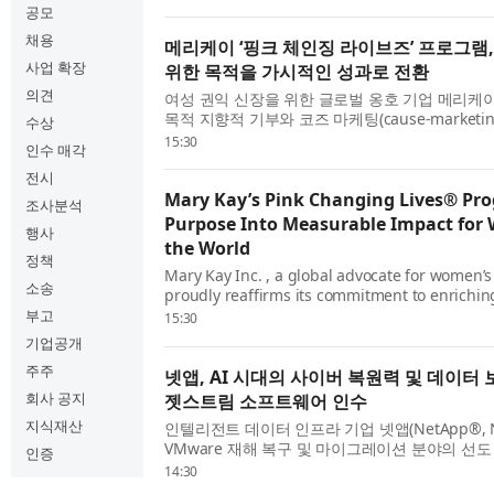
합 전력 인프라 초기 배치를 지원하기 위해 배터리 
공모
채용
메리케이 ‘핑크 체인징 라이브즈’ 프로그램,
사업 확장
위한 목적을 가시적인 성과로 전환
의견
여성 권익 신장을 위한 글로벌 옹호 기업 메리케이(Mar
목적 지향적 기부와 코즈 마케팅(cause-market
수상
회 전반에 의미 있고 측정 가능한 영향력을 창출
15:30
인수 매각
이니셔티브인 시그니처 핑크 체인징 라이브즈(Pink C
전시
Mary Kay’s Pink Changing Lives® Pr
조사분석
Purpose Into Measurable Impact fo
행사
the World
정책
Mary Kay Inc. , a global advocate for women
소송
proudly reaffirms its commitment to enrichin
worldwide through its signature Pink Chang
부고
15:30
- a multi-faceted global initiative that blend
기업공개
givi...
주주
넷앱, AI 시대의 사이버 복원력 및 데이터
회사 공지
젯스트림 소프트웨어 인수
지식재산
인텔리전트 데이터 인프라 기업 넷앱(NetApp®, NA
VMware 재해 복구 및 마이그레이션 분야의 선
인증
프트웨어(JetStream Software)를 인수했다고
14:30
은 핵심 애플리케이션 다수에 계속 VMware를 활용