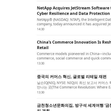
NetApp Acquires JetStream Software
Cyber Resilience and Data Protection 
NetApp® (NASDAQ: NTAP), the Intelligent Dat
company, today announced it has acquired Je
a leader in VMware disaster recovery and mig
14:30
customers continue to rely on VMware for man
cri...
China’s Commerce Innovation Is Res
Retail
Commerce models pioneered in China—includ
commerce, social commerce and quick com
increasingly influencing how consumers disc
13:30
engage with brands around the world, accordi
report from NIQ (NYSE:NIQ), The C...
중국의 커머스 혁신, 글로벌 리테일 재편
닐슨IQ(NIQ, NYSE: NIQ)의 최신 보고서 커머
만나는 곳(The Commerce Revolution: Where Ea
따르면 라이브 커머스, 소셜 커머스, 퀵 커머스 
13:30
머스 모델이 전 세계 소비자들의 제품 발견, 쇼핑 및
금천청소년문화의집, 방구석 세계여행 ‘금
리 개최