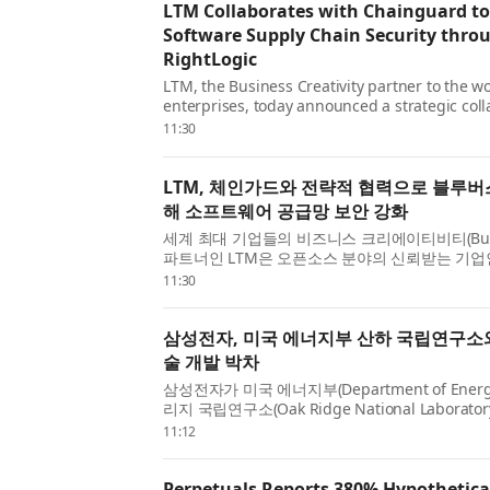
LTM Collaborates with Chainguard t
Software Supply Chain Security thro
RightLogic
LTM, the Business Creativity partner to the wo
enterprises, today announced a strategic coll
Chainguard, the trusted source for open sour
11:30
software supply chain security through BlueV
LTM...
LTM, 체인가드와 전략적 협력으로 블루버
해 소프트웨어 공급망 보안 강화
세계 최대 기업들의 비즈니스 크리에이티비티(Business
파트너인 LTM은 오픈소스 분야의 신뢰받는 기업
(Chainguard)와 전략적 협력을 맺고, LTM의 
11:30
험 보증 프레임워크인 LTM 블루버스 라이트로직(Bl
RightLogi...
삼성전자, 미국 에너지부 산하 국립연구소
술 개발 박차
삼성전자가 미국 에너지부(Department of Energ
리지 국립연구소(Oak Ridge National Laborato
차세대 난방 기술 개발에 박차를 가한다. 연구 과
11:12
기압축식 난방과 멀티 솔루션 개발(Cold Climate Va
Perpetuals Reports 380% Hypothetica