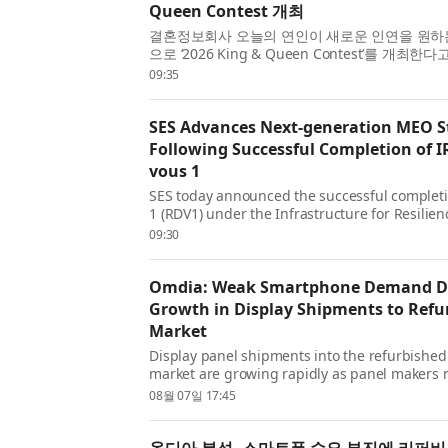
Queen Contest 개최
결혼정보회사 오늘의 연인이 새로운 인연을 원하
으로 ‘2026 King & Queen Contest’를 개최
는 기존의 프로필 중심 1:1 소개팅과 결혼정보회
09:35
나아가 참가자가 자신의 개성과 매력을 표현하고 새
SES Advances Next-generation MEO S
Following Successful Completion of I
vous 1
SES today announced the successful complet
1 (RDV1) under the Infrastructure for Resilien
Interconnectivity and Security by Satellite (I
09:30
marking a key milestone in the programme’s
phase and reinf...
Omdia: Weak Smartphone Demand Dr
Growth in Display Shipments to Ref
Market
Display panel shipments into the refurbishe
market are growing rapidly as panel makers r
capacity away from slowing demand from s
08월 07일 17:45
manufacturers, according to Omdia’s latest 
Intelligence Service...
옴디아 분석, 스마트폰 수요 부진에 리퍼