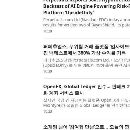
Backtest of AI Engine Powering Risk-
Platform ‘UpsideOnly’
Perpetuals.com Ltd (Nasdaq: PDC) today ann
results for version two of BayesShield, its pa
engine developed for UpsideOnly . UpsideOnly 
10:30
paper trading platform where users simulate
virtual mo...
퍼페추얼스, 무위험 거래 플랫폼 ‘업사이드온
진 백테스트에서 380% 가상 수익률 기록
퍼페추얼스닷컴(Perpetuals.com Ltd, 나스닥 
(UpsideOnly) 를 위해 개발한 특허 출원 중인 
(BayesShield) 버전 2의 백테스트 결과를 발
10:30
사용자가 글로벌 주식, 상품, 외환, 암호화폐 시장 
OpenFX, Global Ledger 인수… 핀테
화 계좌 서비스 출시
실시간 국경 간 자금이동 플랫폼 OpenFX가 타일러
McIntyre)가 설립한 Global Ledger를 인수
이어는 이전에 30만 개 이상의 기업 고객을 보유
10:23
달러 이상으로 평가된 디지털은행(네오뱅크) Novo를
소개팅 넘어 ‘참여형 만남’으로… 오늘의 연인, 