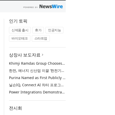
인기 토픽
신제품 출시
휴가
인공지능
바이오테크
스타트업
상장사 보도자료
Khimji Ramdas Group Chooses Rimini Street to Reduce SAP Support Costs, Protect 700+ Customizations and Reinvest Savings in Innovation
한전, 에너지 신산업 이끌 ‘한전기술지주’ 공식 출범
Purina Named as First Publicly Announced NIQ ConnectAI Charter Client
닐슨IQ, Connect AI 차터 프로그램 최초 고객사 ‘퓨리나’ 선정
Power Integrations Demonstrates World’s First 2200 V GaN Technology for Next-Era High-Voltage Power Systems
전시회