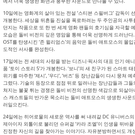
에서 더욱 생생한 화면과 풍부한 사운드로 만나볼 수 있다.
10일에는 영화계의 살아 있는 전설 ‘스티븐 스필버그’ 감독이 선
개봉한다. 세상을 뒤흔들 진실을 폭로하려는 두 주인공의 사투를
던지는 작품으로 또 한 번 세계 영화 팬들의 호기심을 자극할 
모습은 돌비 비전의 깊은 명암을 통해 더욱 선명하게 드러난다. 또한, 
OST를 탄생시킨 ‘존 윌리엄스’의 음악은 돌비 애트모스의 몰
도적인 서사를 완성한다.
17일에는 전 세대의 사랑을 받는 디즈니·픽사의 대표 인기 애니
품 ‘토이 스토리 5’가 개봉한다. ‘보니’의 새 친구가 된 스마트
위기를 마주한 ‘제시’, ‘우디’, ‘버즈’ 등 장난감들이 다시 뭉
그렸다. 기술의 등장으로 점점 뒤로 밀려나는 장난감들과 그들
쳐지는 불꽃 튀는 경쟁은 돌비 비전의 선명한 색감으로 되살아나고
스 캐스트들의 반가운 목소리는 돌비 애트모스의 생생한 사운드
러일으킨다.
24일에는 히어로물의 새로운 역사를 써 내려갈 DC 유니버스의 
제아이자 외톨이로 불리던 슈퍼걸 ‘카라 조엘’이 인생을 뒤바꿀
진정한 자신의 길을 찾아가는 이야기다. 자유분방하면서도 개성