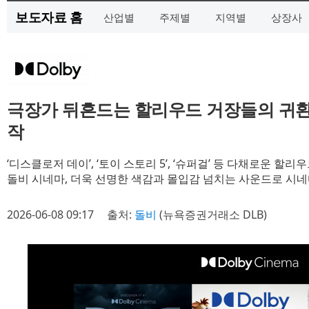
보도자료 홈
산업별
주제별
지역별
상장사
극장가 뒤흔드는 할리우드 거장들의 귀환
작
‘디스클로저 데이’, ‘토이 스토리 5’, ‘슈퍼걸’ 등 다채로운 할
돌비 시네마, 더욱 선명한 색감과 몰입감 넘치는 사운드로 시네
2026-06-08 09:17
출처:
돌비
(뉴욕증권거래소 DLB)