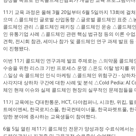
양성을 목표로 한국콜드체인협회가 개설한 교육 프로그램이다
11기 교육 과정은 올해 3월 20일부터 6월 5일까지 13회에 
으며 △콜드체인 글로벌 산업동향 △글로벌 콜드체인 표준 △농
콜드체인 관리 △콜드체인 패키징 △콜드체인 운송 △콜드체인
인 유통기업 사례 △콜드체인 관련 핵심 법규정 등의 이론 수업과
견학, 전시회 참관, 세미나 참가 및 콜드체인 연구 과제 발표 
이 진행됐다.
이번 11기 콜드체인 연구과제 발표 주제로는 △의약품 콜드체인
수송을 위한 리스크 기반 프로세스 운영 △온도 이탈 방지를 
△일상 속 콜드체인 인식 마케팅 △콜드체인 위험구간 - 상하차,
사각지대 상하차 구간에 대한 사례 및 분석 △Cold Pedia: AI Cold
체인 현재 이슈와 실제 콜드체인 현장의 실무적인 문제점들을 
11기 교육에는 CJ대한통운, HCT, 다야컴퍼니, 시크한, 위킵, 
트에이엔씨, 한국로지스풀, 한국컨테이너풀, 한국파렛트풀, 한
양한 분야에 종사하는 교육생들이 참여했다.
6월 5일 열린 제11기 콜드체인 전문가 양성과정 수료식에서는