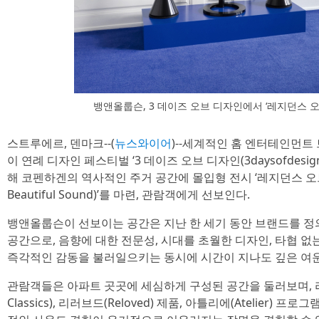
뱅앤올룹슨, 3 데이즈 오브 디자인에서 ‘레지던스 오
스트루에르, 덴마크--(
뉴스와이어
)--세계적인 홈 엔터테인먼트 브
이 연례 디자인 페스티벌 ‘3 데이즈 오브 디자인(3daysofdesi
해 코펜하겐의 역사적인 주거 공간에 몰입형 전시 ‘레지던스 오브 뷰
Beautiful Sound)’를 마련, 관람객에게 선보인다.
뱅앤올룹슨이 선보이는 공간은 지난 한 세기 동안 브랜드를 정
공간으로, 음향에 대한 전문성, 시대를 초월한 디자인, 타협 없
즉각적인 감동을 불러일으키는 동시에 시간이 지나도 깊은 여운
관람객들은 아파트 곳곳에 세심하게 구성된 공간을 둘러보며, 리
Classics), 리러브드(Reloved) 제품, 아틀리에(Atelier)