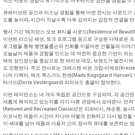
적인 사운드 경험이 유기적으로 어우러지는 장면을 경험할 수 
큐레이션된 공간과 리스닝 경험을 통해 이번 전시는 사운드가 
도를 높이며, 시간이 지날수록 더욱 깊어지는 감정적 연결을 
행사 기간 ‘레지던스 오브 뷰티풀 사운드(Residence of Beauti
이션된 리스닝 세션, 토크 프로그램 등으로 구성된 다채로운 
로그램을 통해 뱅앤올룹슨의 진화를 이끌어온 인물들의 이야기
오늘날의 제품과 경험을 만드는 데 여전히 중요한 기반이 되는 이
재와 장인정신을 중심으로 한 라이브 데모, 브랜드가 발전시켜 
도 진행된다. 주요 연사로는 크레스텐 비욘 크랍-비에르(Kresten Bj
니어 디렉터, 매즈 콕스가드 한센(Mads Kogsgaard Hanse
터가드(Dorte Vestergaard) 리러브드 총괄이 참여한다.
이번 레지던스는 네 개의 독립된 공간으로 구성되며, 각 공간
새롭게 해석되고 있는지를 각기 다른 관점에서 보여준다. 먼저
(Reloved and Recreated Classics)’은 리퍼비시, 재순
이코닉한 제품이 시간이 지나며 어떻게 진화하고 다시 발견될 
이 세대를 넘어 제품과 사용자 간의 정서적 유대를 보존하는 방