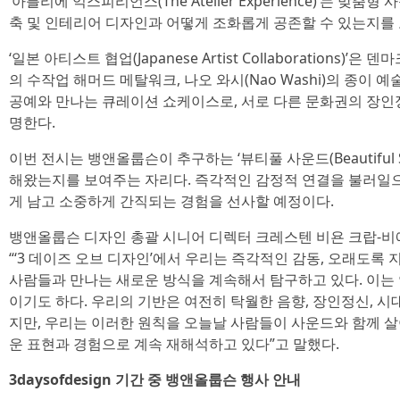
‘아틀리에 익스피리언스(The Atelier Experience)’는 맞
축 및 인테리어 디자인과 어떻게 조화롭게 공존할 수 있는지를
‘일본 아티스트 협업(Japanese Artist Collaborations)’은
의 수작업 해머드 메탈워크, 나오 와시(Nao Washi)의 종이 예술
공예와 만나는 큐레이션 쇼케이스로, 서로 다른 문화권의 장인
명한다.
이번 전시는 뱅앤올룹슨이 추구하는 ‘뷰티풀 사운드(Beautiful 
해왔는지를 보여주는 자리다. 즉각적인 감정적 연결을 불러일으
게 남고 소중하게 간직되는 경험을 선사할 예정이다.
뱅앤올룹슨 디자인 총괄 시니어 디렉터 크레스텐 비욘 크랍-비에르(Kres
“‘3 데이즈 오브 디자인’에서 우리는 즉각적인 감동, 오래도록
사람들과 만나는 새로운 방식을 계속해서 탐구하고 있다. 이는
이기도 하다. 우리의 기반은 여전히 탁월한 음향, 장인정신, 시
지만, 우리는 이러한 원칙을 오늘날 사람들이 사운드와 함께 
운 표현과 경험으로 계속 재해석하고 있다”고 말했다.
3daysofdesign 기간 중 뱅앤올룹슨 행사 안내