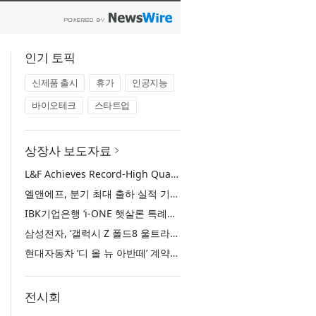
인기 토픽
신제품 출시
휴가
인공지능
바이오테크
스타트업
상장사 보도자료
L&F Achieves Record-High Quarterly Shipments, Begins LFP Supply for North American ESS in Q3 Advancing its Two-Track NCM and LFP Growth Strategy
엘앤에프, 분기 최대 출하 실적 기록… 3분기 북미 ESS향 LFP 공급 착수 NCM+LFP ‘2-Track’ 성장 전략 실현
IBK기업은행 ‘i-ONE 햇살론 특례보증’ 출시
삼성전자, ‘갤럭시 Z 폴드8 울트라·폴드8·플립8’과 ‘갤럭시 워치 울트라2·워치9’ 국내 공식 출시
현대자동차 ‘디 올 뉴 아반떼’ 계약 첫날 1만 대 돌파
전시회