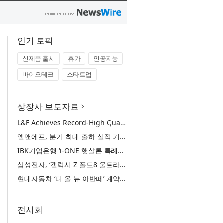
인기 토픽
신제품 출시
휴가
인공지능
바이오테크
스타트업
상장사 보도자료
L&F Achieves Record-High Quarterly Shipments, Begins LFP Supply for North American ESS in Q3 Advancing its Two-Track NCM and LFP Growth Strategy
엘앤에프, 분기 최대 출하 실적 기록… 3분기 북미 ESS향 LFP 공급 착수 NCM+LFP ‘2-Track’ 성장 전략 실현
IBK기업은행 ‘i-ONE 햇살론 특례보증’ 출시
삼성전자, ‘갤럭시 Z 폴드8 울트라·폴드8·플립8’과 ‘갤럭시 워치 울트라2·워치9’ 국내 공식 출시
현대자동차 ‘디 올 뉴 아반떼’ 계약 첫날 1만 대 돌파
전시회